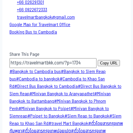
+66 026291301
+66 0922672333
travelmartbangkok@gmail.com
Google Map for Travelmart Office
Booking Bus to Cambodia
Share This Page
Copy URL
Post
#
Bangkok to Cambodia bus
#
Bangkok to Siem Reap
Tags:
bus
#
Cambodia to bangkok
#
Cambodia to Khao San​
Rd
#
Direct​ Bus Bangkok to Cambodia
#
Direct​ Bus Bangkok to
Siem Reap
#
Minivan Bangkok to​ Aranyapathet​
#
Minivan​
Bangkok to Battambang
#
Minivan Bangkok to Phnom
Penh
#
Minivan Bangkok to Poipet
#
Minivan Bangkok to
Siemreap
#
Poipet to Bangkok
#
Siem Reap to Bangkok
#
Siem
Reap to Khao San​ Rd
#
travel Mart Bangkok
#
ตั๋วโดยสารกรุงเทพ
กัมพูชา
#
ตั๋วโดยสารกรุงเทพปอยเปต
#
ตั๋วโดยสารกรุงเทพ