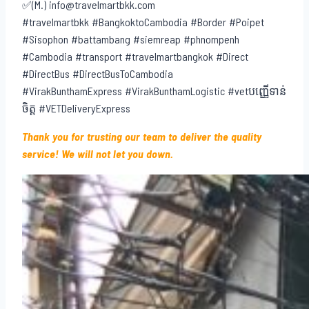
✅(M.) info@travelmartbkk.com
#travelmartbkk #BangkoktoCambodia #Border #Poipet
#Sisophon #battambang #siemreap #phnompenh
#Cambodia #transport #travelmartbangkok #Direct
#DirectBus #DirectBusToCambodia
#VirakBunthamExpress #VirakBunthamLogistic #vetបញ្ញើទាន់
ចិត្ត #VETDeliveryExpress
Thank you for trusting our team to deliver the quality
service! We will not let you down.