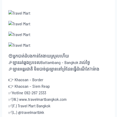
😍អ្នកបាត់ដំបងកាន់តែងាយស្រួលហើយ
🎉ឡានរត់ឆ្លងប្រទេសBattambang – Bangkok រាល់ថ្ងៃ
🎉ឡានអន្តរជាតិ មិនបាច់ដូរឡាននៅព្រំដែនធ្វើដំណើតែ7ម៉ោង
👉 Khaosan – Border
👉 Khaosan – Siem Reap
✅Hotline 092-267 2333
✅(W.) www.travelmartbangkok.com
✅(F.) Travel Mart Bangkok
✅(L.) @travelmartbkk