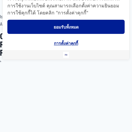
การใช้งานเว็บไซต์ คุณสามารถเลือกตั้งค่าความยินยอม
การใช้คุกกี้ได้ โดยคลิก "การตั้งค่าคุกกี้"
Is a registered travel agent with the Tourism
Authority of Thailand. TAT License No. 11/05997
ยอมรับทั้งหมด
Copyright © 2022- Travel Mart | All
Rights Reserved.
การตั้งค่าคุกกี้
Powered By OkWebTour
.
Home
About Us
Gallery
Destinations
FAQ
Contact Us