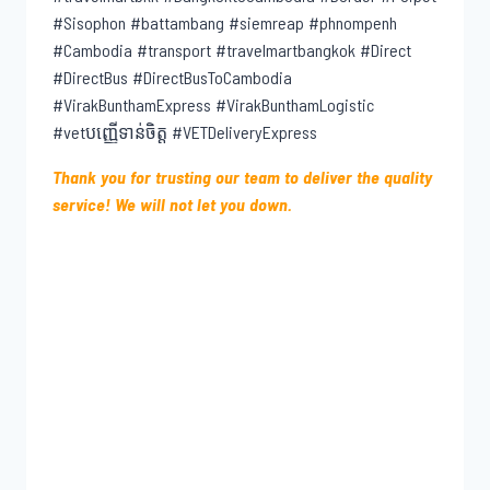
#Sisophon #battambang #siemreap #phnompenh
#Cambodia #transport #travelmartbangkok #Direct
#DirectBus #DirectBusToCambodia
#VirakBunthamExpress #VirakBunthamLogistic
#vetបញ្ញើទាន់ចិត្ត #VETDeliveryExpress
Thank you for trusting our team to deliver the quality
service! We will not let you down.