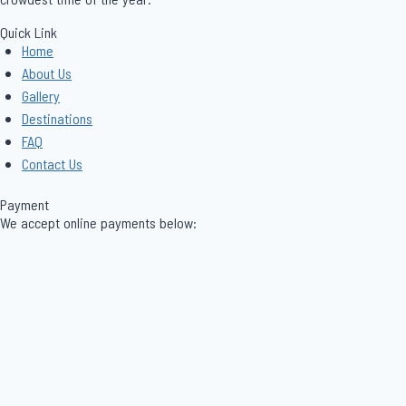
crowdest time of the year.
Quick Link
Menu
Home
About Us
Gallery
Destinations
FAQ
Contact Us
Payment
We accept online payments below: