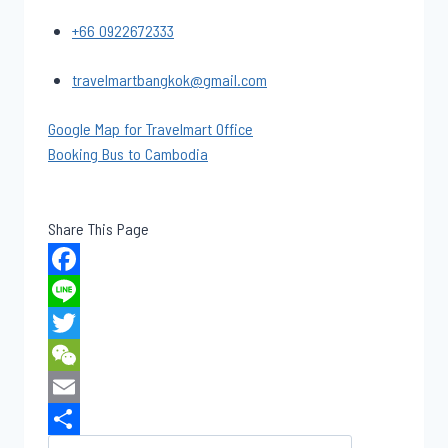
+66 0922672333
travelmartbangkok@gmail.com
Google Map for Travelmart Office
Booking Bus to Cambodia
Share This Page
F
a
L
c
i
T
e
n
w
W
b
e
i
e
E