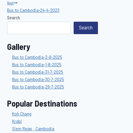
navigation
Next
Bus to Cambodia-24-4-2023
Search
Search
Gallery
Bus to Cambodia-2-8-2025
Bus to Cambodia-1-8-2025
Bus to Cambodia-31-7-2025
Bus to Cambodia-30-7-2025
Bus to Cambodia-29-7-2025
Popular Destinations
Koh Chang
Krabi
Siem Reap , Cambodia