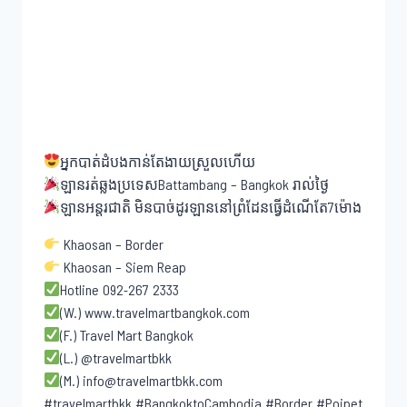
អ្នកបាត់ដំបងកាន់តែងាយស្រួលហើយ
ឡានរត់ឆ្លងប្រទេសBattambang – Bangkok រាល់ថ្ងៃ
ឡានអន្តរជាតិ មិនបាច់ដូរឡាននៅព្រំដែនធ្វើដំណើតែ7ម៉ោង
Khaosan – Border
Khaosan – Siem Reap
Hotline 092-267 2333
(W.) www.travelmartbangkok.com
(F.) Travel Mart Bangkok
(L.) @travelmartbkk
(M.) info@travelmartbkk.com
#travelmartbkk #BangkoktoCambodia #Border #Poipet