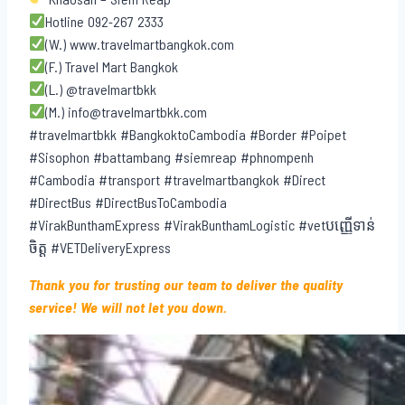
Hotline 092-267 2333
(W.) www.travelmartbangkok.com
(F.) Travel Mart Bangkok
(L.) @travelmartbkk
(M.) info@travelmartbkk.com
#travelmartbkk #BangkoktoCambodia #Border #Poipet
#Sisophon #battambang #siemreap #phnompenh
#Cambodia #transport #travelmartbangkok #Direct
#DirectBus #DirectBusToCambodia
#VirakBunthamExpress #VirakBunthamLogistic #vetបញ្ញើទាន់
ចិត្ត #VETDeliveryExpress
Thank you for trusting our team to deliver the quality
service! We will not let you down.