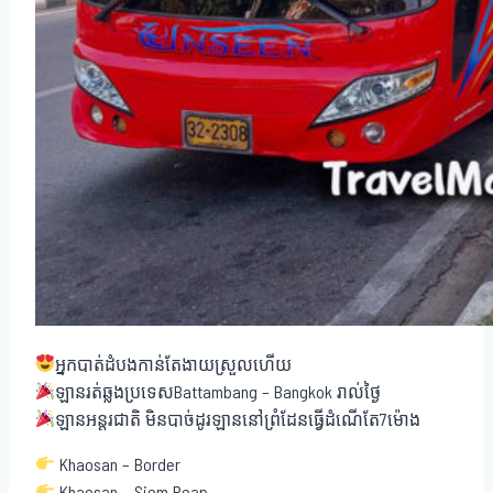
អ្នកបាត់ដំបងកាន់តែងាយស្រួលហើយ
ឡានរត់ឆ្លងប្រទេសBattambang – Bangkok រាល់ថ្ងៃ
ឡានអន្តរជាតិ មិនបាច់ដូរឡាននៅព្រំដែនធ្វើដំណើតែ7ម៉ោង
Khaosan – Border
Khaosan – Siem Reap