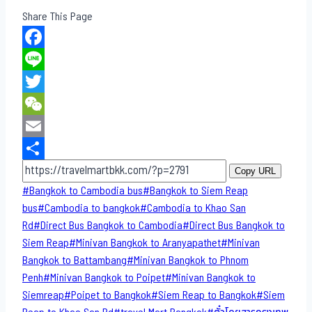
Share This Page
Facebook
Line
Twitter
WeChat
Email
Share
Copy URL
Post
#
Bangkok to Cambodia bus
#
Bangkok to Siem Reap
Tags:
bus
#
Cambodia to bangkok
#
Cambodia to Khao San​
Rd
#
Direct​ Bus Bangkok to Cambodia
#
Direct​ Bus Bangkok to
Siem Reap
#
Minivan Bangkok to​ Aranyapathet​
#
Minivan​
Bangkok to Battambang
#
Minivan Bangkok to Phnom
Penh
#
Minivan Bangkok to Poipet
#
Minivan Bangkok to
Siemreap
#
Poipet to Bangkok
#
Siem Reap to Bangkok
#
Siem