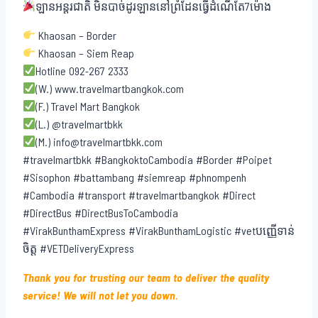
ឡានអន្តរជាតិ មិនបាច់ដូរឡាននៅព្រំដែនធ្វើដំណើតែ7ម៉ោង
Khaosan – Border
Khaosan – Siem Reap
Hotline 092-267 2333
(W.) www.travelmartbangkok.com
(F.) Travel Mart Bangkok
(L.) @travelmartbkk
(M.) info@travelmartbkk.com
#travelmartbkk #BangkoktoCambodia #Border #Poipet
#Sisophon #battambang #siemreap #phnompenh
#Cambodia #transport #travelmartbangkok #Direct
#DirectBus #DirectBusToCambodia
#VirakBunthamExpress #VirakBunthamLogistic #vetបញ្ញើទាន់
ចិត្ត #VETDeliveryExpress
Thank you for trusting our team to deliver the quality
service! We will not let you down.