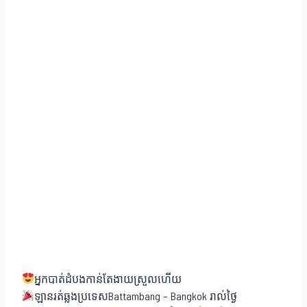
អ្នកបាត់ដំបងកាន់តែងាយស្រួលហើយ
ឡានរត់ឆ្លងប្រទេសBattambang – Bangkok រាល់ថ្ងៃ