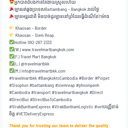
អ្នកបាត់ដំបងកាន់តែងាយស្រួលហើយ
ឡានរត់ឆ្លងប្រទេសBattambang – Bangkok រាល់ថ្ងៃ
ឡានអន្តរជាតិ មិនបាច់ដូរឡាននៅព្រំដែនធ្វើដំណើតែ7ម៉ោង
Khaosan – Border
Khaosan – Siem Reap
Hotline 092-267 2333
(W.) www.travelmartbangkok.com
(F.) Travel Mart Bangkok
(L.) @travelmartbkk
(M.) info@travelmartbkk.com
#travelmartbkk #BangkoktoCambodia #Border #Poipet
#Sisophon #battambang #siemreap #phnompenh
#Cambodia #transport #travelmartbangkok #Direct
#DirectBus #DirectBusToCambodia
#VirakBunthamExpress #VirakBunthamLogistic #vetបញ្ញើទាន់
ចិត្ត #VETDeliveryExpress
Thank you for trusting our team to deliver the quality