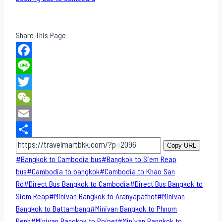
Share This Page
Facebook
Line
Twitter
WeChat
Email
Share
Copy URL
Post
#
Bangkok to Cambodia bus
#
Bangkok to Siem Reap
Tags:
bus
#
Cambodia to bangkok
#
Cambodia to Khao San​
Rd
#
Direct​ Bus Bangkok to Cambodia
#
Direct​ Bus Bangkok to
Siem Reap
#
Minivan Bangkok to​ Aranyapathet​
#
Minivan​
Bangkok to Battambang
#
Minivan Bangkok to Phnom
Penh
#
Minivan Bangkok to Poipet
#
Minivan Bangkok to