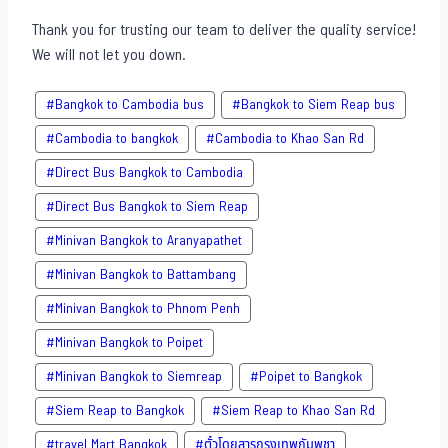
Thank you for trusting our team to deliver the quality service!
We will not let you down.
#Bangkok to Cambodia bus
#Bangkok to Siem Reap bus
#Cambodia to bangkok
#Cambodia to Khao San​ Rd
#Direct​ Bus Bangkok to Cambodia
#Direct​ Bus Bangkok to Siem Reap
#Minivan Bangkok to​ Aranyapathet​
#Minivan​ Bangkok to Battambang
#Minivan Bangkok to Phnom Penh
#Minivan Bangkok to Poipet
#Minivan Bangkok to Siemreap
#Poipet to Bangkok
#Siem Reap to Bangkok
#Siem Reap to Khao San​ Rd
#travel Mart Bangkok
#ตั๋วโดยสารกรุงเทพกัมพูชา