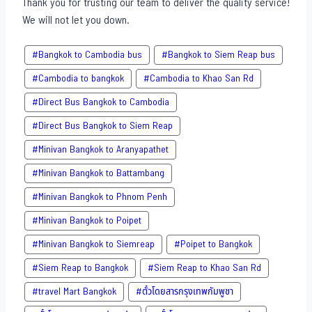
Thank you for trusting our team to deliver the quality service!
We will not let you down.
#Bangkok to Cambodia bus
#Bangkok to Siem Reap bus
#Cambodia to bangkok
#Cambodia to Khao San​ Rd
#Direct​ Bus Bangkok to Cambodia
#Direct​ Bus Bangkok to Siem Reap
#Minivan Bangkok to​ Aranyapathet​
#Minivan​ Bangkok to Battambang
#Minivan Bangkok to Phnom Penh
#Minivan Bangkok to Poipet
#Minivan Bangkok to Siemreap
#Poipet to Bangkok
#Siem Reap to Bangkok
#Siem Reap to Khao San​ Rd
#travel Mart Bangkok
#ตั๋วโดยสารกรุงเทพกัมพูชา