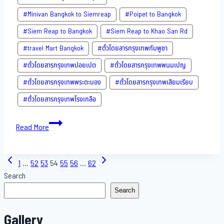
#Minivan Bangkok to Siemreap
#Poipet to Bangkok
#Siem Reap to Bangkok
#Siem Reap to Khao San​ Rd
#travel Mart Bangkok
#ตั๋วโดยสารกรุงเทพกัมพูชา
#ตั๋วโดยสารกรุงเทพปอยเปต
#ตั๋วโดยสารกรุงเทพพนมเปญ
#ตั๋วโดยสารกรุงเทพพระตะบอง
#ตั๋วโดยสารกรุงเทพเสียมเรียบ
#ตั๋วโดยสารกรุงเทพโรงเกลือ
Bus
Read More
to
Cambodia-
Page
25-
Previous
Next
1
…
52
53
54
55
56
…
62
9-
Page
Page
Search
navigation
2022
Search
Gallery