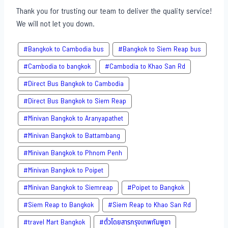
Thank you for trusting our team to deliver the quality service!
We will not let you down.
#Bangkok to Cambodia bus
#Bangkok to Siem Reap bus
#Cambodia to bangkok
#Cambodia to Khao San​ Rd
#Direct​ Bus Bangkok to Cambodia
#Direct​ Bus Bangkok to Siem Reap
#Minivan Bangkok to​ Aranyapathet​
#Minivan​ Bangkok to Battambang
#Minivan Bangkok to Phnom Penh
#Minivan Bangkok to Poipet
#Minivan Bangkok to Siemreap
#Poipet to Bangkok
#Siem Reap to Bangkok
#Siem Reap to Khao San​ Rd
#travel Mart Bangkok
#ตั๋วโดยสารกรุงเทพกัมพูชา