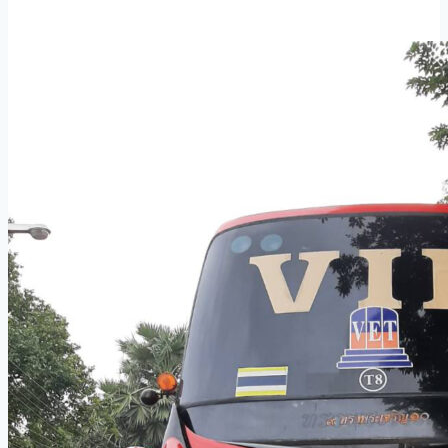
to
Cambodia-
29-
9-
2022