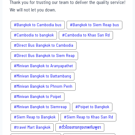
Thank you for trusting our team to deliver the quality service!
We will not let you down.
#Bangkok to Cambodia bus
#Bangkok to Siem Reap bus
#Cambodia to bangkok
#Cambodia to Khao San​ Rd
#Direct​ Bus Bangkok to Cambodia
#Direct​ Bus Bangkok to Siem Reap
#Minivan Bangkok to​ Aranyapathet​
#Minivan​ Bangkok to Battambang
#Minivan Bangkok to Phnom Penh
#Minivan Bangkok to Poipet
#Minivan Bangkok to Siemreap
#Poipet to Bangkok
#Siem Reap to Bangkok
#Siem Reap to Khao San​ Rd
#travel Mart Bangkok
#ตั๋วโดยสารกรุงเทพกัมพูชา