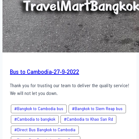
Bus to Cambodia-27-9-2022
Thank you for trusting our team to deliver the quality service!
We will not let you down.
#Bangkok to Cambodia bus
#Bangkok to Siem Reap bus
#Cambodia to bangkok
#Cambodia to Khao San​ Rd
#Direct​ Bus Bangkok to Cambodia